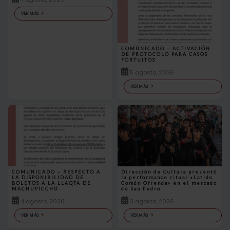
o
A
o
p
VER MÁS
k
p
COMUNICADO – ACTIVACIÓN
DE PROTOCOLO PARA CASOS
FORTUITOS
5 agosto, 2026
VER MÁS
COMUNICADO – RESPECTO A
Dirección de Cultura presentó
LA DISPONIBILIDAD DE
la performance ritual «Latido
BOLETOS A LA LLAQTA DE
Común Ofrenda» en el mercado
MACHUPICCHU
de San Pedro
4 agosto, 2026
3 agosto, 2026
VER MÁS
VER MÁS