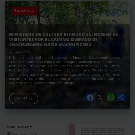
EN PORTADA
MINISTERIO DE CULTURA REANUDÓ EL INGRESO DE
VISITANTES POR EL CAMINO SAGRADO DE
CHACHABAMBA HACIA MACHUPICCHU
3 agosto, 2026
El Ministerio de Cultura, a través de la Dirección Desconcentrada de
Cultura de Cusco y el Parque Arqueológico Nacional de Machupicchu,
reanudó el 1 de agosto las actividades turísticas en la Ruta 5 de la
Red de Caminos Inka, correspondiente al tramo Chachabamba –
Camino Sagrado – Wiñaywayna y la llaqta de Machupicchu. Con esta
reapertura, los visitantes vuelven a recorrer el histórico Camino
Sagrado por su acceso tradicional, luego...
F
X
W
S
VER MÁS
a
h
h
c
a
a
e
t
r
b
s
e
COMUNICADO
7 agosto, 2026