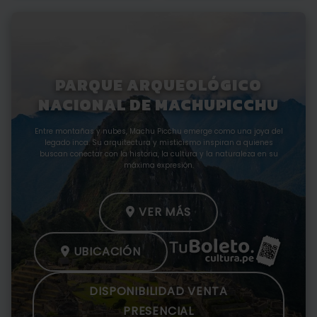
PARQUE ARQUEOLÓGICO
NACIONAL DE MACHUPICCHU
Entre montañas y nubes, Machu Picchu emerge como una joya del
legado inca. Su arquitectura y misticismo inspiran a quienes
buscan conectar con la historia, la cultura y la naturaleza en su
máxima expresión.
VER MÁS
UBICACIÓN
DISPONIBILIDAD VENTA
PRESENCIAL