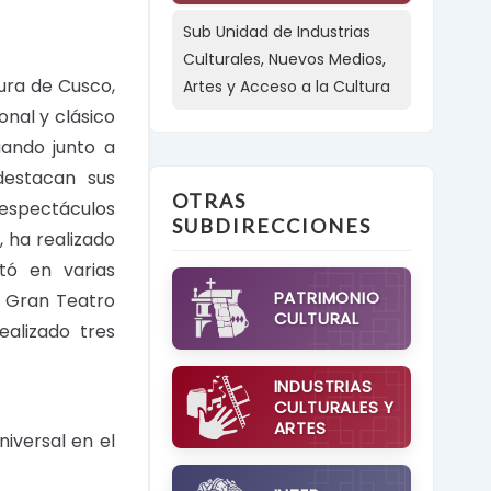
Sub Unidad de Industrias
Culturales, Nuevos Medios,
ura de Cusco,
Artes y Acceso a la Cultura
onal y clásico
uando junto a
 destacan sus
OTRAS
 espectáculos
SUBDIRECCIONES
 ha realizado
tó en varias
PATRIMONIO
l Gran Teatro
CULTURAL
ealizado tres
INDUSTRIAS
CULTURALES Y
ARTES
niversal en el