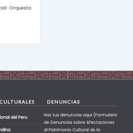
cial Orquesta
 CULTURALES
DENUNCIAS
Haz tus denuncias aqui (Formulario
ional del Peru
de Denuncias sobre Afectaciones
ndina
al Patrimonio Cultural de la