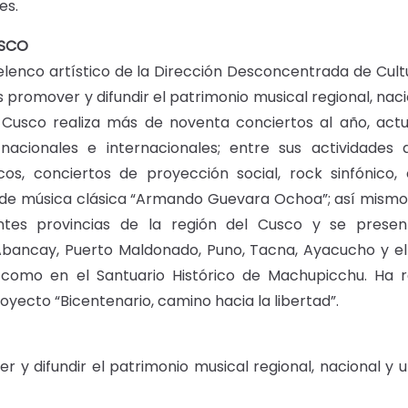
es.
USCO
 elenco artístico de la Dirección Desconcentrada de Cult
s promover y difundir el patrimonio musical regional, naci
el Cusco realiza más de noventa conciertos al año, act
s nacionales e internacionales; entre sus actividades
os, conciertos de proyección social, rock sinfónico,
al de música clásica “Armando Guevara Ochoa”; así mismo,
entes provincias de la región del Cusco y se presen
 Abancay, Puerto Maldonado, Puno, Tacna, Ayacucho y e
 como en el Santuario Histórico de Machupicchu. Ha r
yecto “Bicentenario, camino hacia la libertad”.
 y difundir el patrimonio musical regional, nacional y u