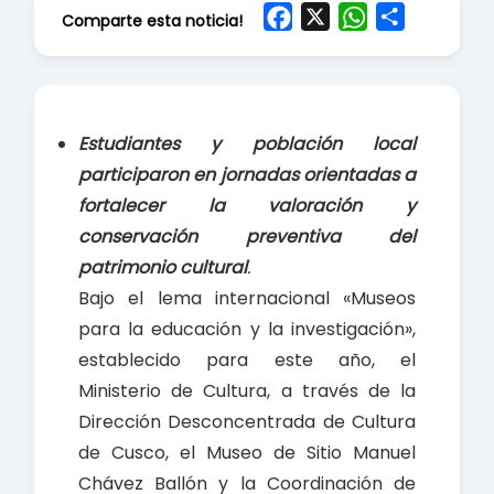
F
X
W
S
Comparte esta noticia!
a
h
h
c
a
a
e
t
r
b
s
e
Estudiantes y población local
o
A
participaron en jornadas orientadas a
o
p
fortalecer la valoración y
k
p
conservación preventiva del
patrimonio cultural
.
Bajo el lema internacional «Museos
para la educación y la investigación»,
establecido para este año, el
Ministerio de Cultura, a través de la
Dirección Desconcentrada de Cultura
de Cusco, el Museo de Sitio Manuel
Chávez Ballón y la Coordinación de