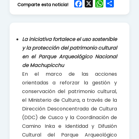
F
X
W
S
Comparte esta noticia!
a
h
h
c
a
a
e
t
r
b
s
e
La iniciativa fortalece el uso sostenible
o
A
y la protección del patrimonio cultural
o
p
en el Parque Arqueológico Nacional
k
p
de Machupicchu
En el marco de las acciones
orientadas a reforzar la gestión y
conservación del patrimonio cultural,
el Ministerio de Cultura, a través de la
Dirección Desconcentrada de Cultura
(DDC) de Cusco y la Coordinación de
Camino Inka e Identidad y Difusión
Cultural del Parque Arqueológico