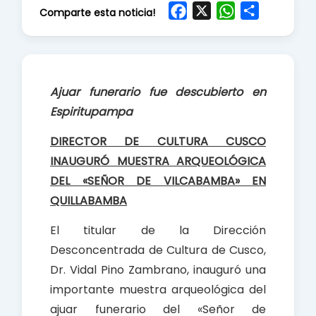
F
X
W
S
Comparte esta noticia!
a
h
h
c
a
a
e
t
r
b
s
e
Ajuar funerario fue descubierto en
o
A
Espiritupampa
o
p
k
p
DIRECTOR DE CULTURA CUSCO
INAUGURÓ MUESTRA ARQUEOLÓGICA
DEL «SEÑOR DE VILCABAMBA» EN
QUILLABAMBA
El titular de la Dirección
Desconcentrada de Cultura de Cusco,
Dr. Vidal Pino Zambrano, inauguró una
importante muestra arqueológica del
ajuar funerario del «Señor de