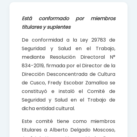
e
t
r
b
s
e
Está conformado por miembros
o
A
titulares y suplentes
o
p
k
p
De conformidad a la Ley 29783 de
Seguridad y Salud en el Trabajo,
mediante Resolución Directoral N°
834-2019, firmada por el Director de la
Dirección Desconcentrada de Cultura
de Cusco, Fredy Escobar Zamalloa se
constituyó e instaló el Comité de
Seguridad y Salud en el Trabajo de
dicha entidad cultural.
Este comité tiene como miembros
titulares a Alberto Delgado Moscoso,