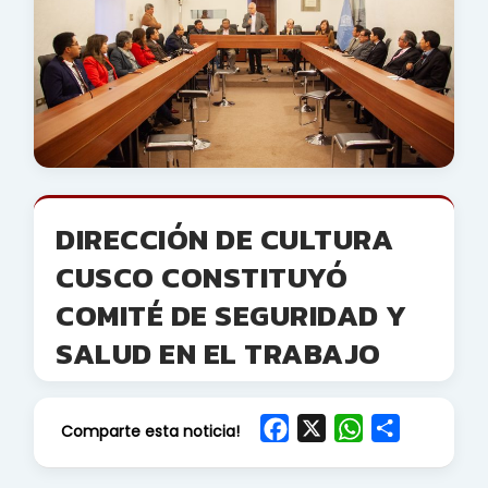
DIRECCIÓN DE CULTURA
CUSCO CONSTITUYÓ
COMITÉ DE SEGURIDAD Y
SALUD EN EL TRABAJO
F
X
W
S
Comparte esta noticia!
a
h
h
c
a
a