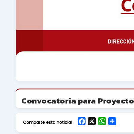
Convocatoria para Proyectos
F
X
W
S
Comparte esta noticia!
a
h
h