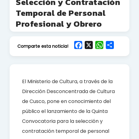
Selección y Contratación
Temporal de Personal
Profesional y Obrero
F
X
W
S
Comparte esta noticia!
a
h
h
c
a
a
e
t
r
b
s
e
El Ministerio de Cultura, a través de la
o
A
Dirección Desconcentrada de Cultura
o
p
de Cusco, pone en conocimiento del
k
p
público el lanzamiento de la Quinta
Convocatoria para la selección y
contratación temporal de personal