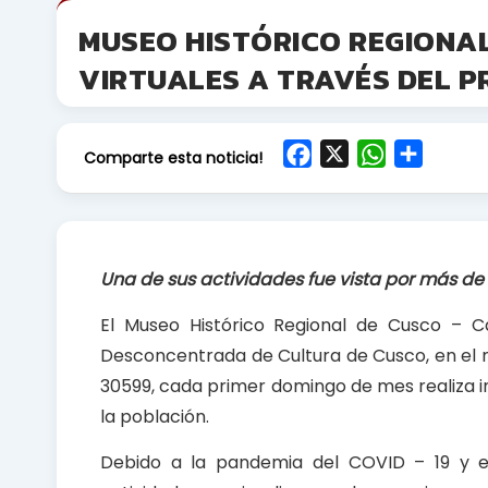
MUSEO HISTÓRICO REGIONAL
VIRTUALES A TRAVÉS DEL 
F
X
W
S
Comparte esta noticia!
a
h
h
c
a
a
e
t
r
b
s
e
Una de sus actividades fue vista por más de
o
A
o
p
El Museo Histórico Regional de Cusco – Ca
k
p
Desconcentrada de Cultura de Cusco, en el 
30599, cada primer domingo de mes realiza i
la población.
Debido a la pandemia del COVID – 19 y el