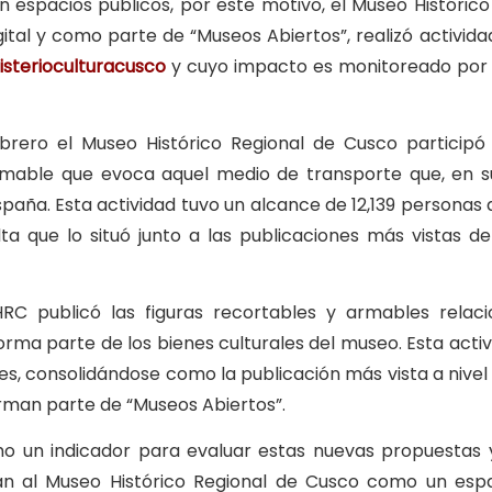
 espacios públicos, por este motivo, el Museo Histórico
ital y como parte de “Museos Abiertos”, realizó
activida
sterioculturacusco
y cuyo impacto es monitoreado por 
ebrero el Museo Histórico Regional de Cusco particip
armable que evoca aquel medio de transporte que, en
spaña. Esta actividad tuvo un alcance de 12,139 personas 
ta que lo situó junto a las publicaciones más vistas d
C publicó las figuras recortables y armables relaci
orma parte de los bienes culturales del museo. Esta acti
es, consolidándose como la publicación más vista a nivel
rman parte de “Museos Abiertos”.
omo un indicador para evaluar estas nuevas propuestas
ran al Museo Histórico Regional de Cusco como un espa