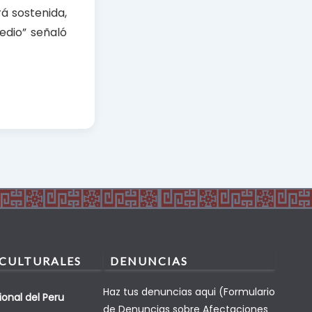
á sostenida,
edio” señaló
 CULTURALES
DENUNCIAS
Haz tus denuncias aqui (Formulario
ional del Peru
de Denuncias sobre Afectaciones