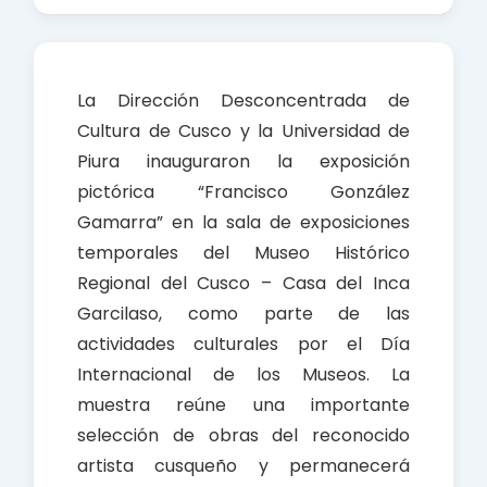
a
h
h
c
a
a
e
t
r
b
s
e
La Dirección Desconcentrada de
o
A
Cultura de Cusco y la Universidad de
o
p
Piura inauguraron la exposición
k
p
pictórica “Francisco González
Gamarra” en la sala de exposiciones
temporales del Museo Histórico
Regional del Cusco – Casa del Inca
Garcilaso, como parte de las
actividades culturales por el Día
Internacional de los Museos. La
muestra reúne una importante
selección de obras del reconocido
artista cusqueño y permanecerá