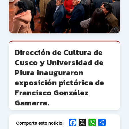
Dirección de Cultura de
Cusco y Universidad de
Piura inauguraron
exposición pictórica de
Francisco González
Gamarra.
F
X
W
S
Comparte esta noticia!