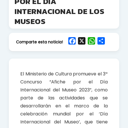
POR EL DÍA
INTERNACIONAL DE LOS
MUSEOS
F
X
W
S
Comparte esta noticia!
a
h
h
c
a
a
e
t
r
b
s
e
El Ministerio de Cultura promueve el 3º
o
A
Concurso “Afiche por el Día
o
p
Internacional del Museo 2023”, como
k
p
parte de las actividades que se
desarrollarán en el marco de la
celebración mundial por el ‘Día
Internacional del Museo’, que tiene