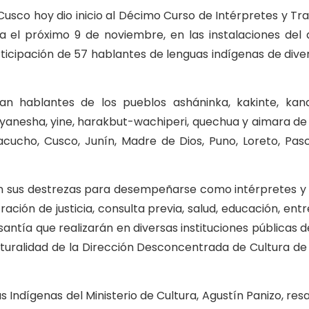
usco hoy dio inicio al Décimo Curso de Intérpretes y Tr
 el próximo 9 de noviembre, en las instalaciones del a
cipación de 57 hablantes de lenguas indígenas de diver
uran hablantes de los pueblos asháninka, kakinte, kan
 yanesha, yine, harakbut-wachiperi, quechua y aimara de 
ucho, Cusco, Junín, Madre de Dios, Puno, Loreto, Pasc
rán sus destrezas para desempeñarse como intérpretes y
ración de justicia, consulta previa, salud, educación, entr
ía que realizarán en diversas instituciones públicas d
ulturalidad de la Dirección Desconcentrada de Cultura de
as Indígenas del Ministerio de Cultura, Agustín Panizo, res