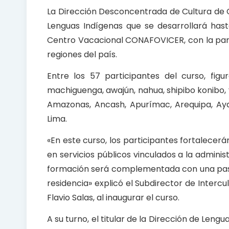
k
p
La Dirección Desconcentrada de Cultura de C
Lenguas Indígenas que se desarrollará hasta
Centro Vacacional CONAFOVICER, con la parti
regiones del país.
Entre los 57 participantes del curso, fig
machiguenga, awajún, nahua, shipibo konibo,
Amazonas, Ancash, Apurímac, Arequipa, Ayac
Lima.
«En este curso, los participantes fortalece
en servicios públicos vinculados a la administ
formación será complementada con una pasant
residencia» explicó el Subdirector de Interc
Flavio Salas, al inaugurar el curso.
A su turno, el titular de la Dirección de Lengu