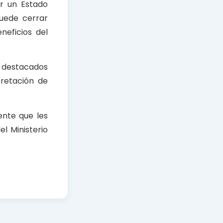
r un Estado
puede cerrar
neficios del
s destacados
rpretación de
ente que les
l Ministerio