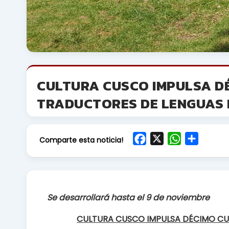
CULTURA CUSCO IMPULSA DÉ
TRADUCTORES DE LENGUAS 
F
X
W
S
Comparte esta noticia!
a
h
h
c
a
a
e
t
r
b
s
e
Se desarrollará hasta el 9 de noviembre
o
A
o
p
CULTURA CUSCO IMPULSA DÉCIMO CU