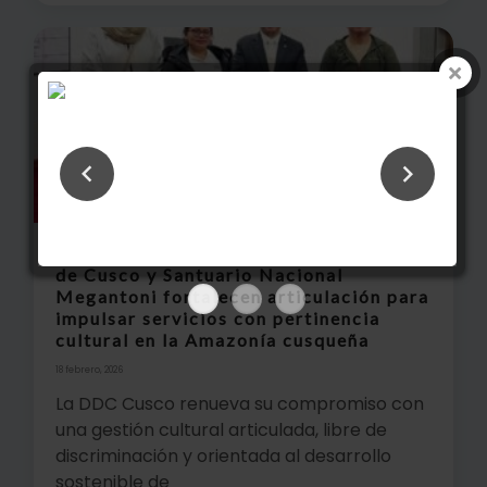
Dirección Desconcentrada de Cultura
de Cusco y Santuario Nacional
Megantoni fortalecen articulación para
impulsar servicios con pertinencia
cultural en la Amazonía cusqueña
18 febrero, 2026
La DDC Cusco renueva su compromiso con
una gestión cultural articulada, libre de
discriminación y orientada al desarrollo
sostenible de