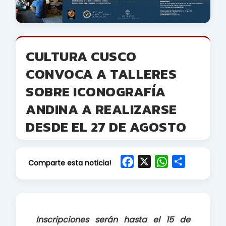
CULTURA CUSCO
CONVOCA A TALLERES
SOBRE ICONOGRAFÍA
ANDINA A REALIZARSE
DESDE EL 27 DE AGOSTO
F
X
W
S
Comparte esta noticia!
a
h
h
c
a
a
e
t
r
b
s
e
Inscripciones serán hasta el 15 de