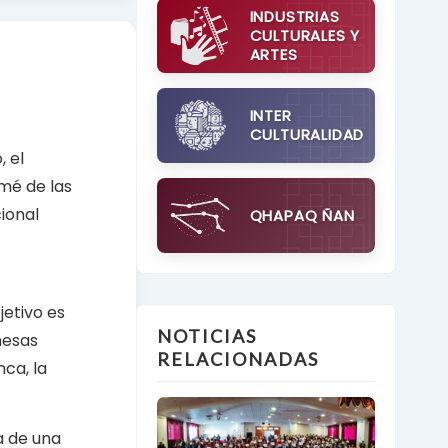
INDUSTRIAS
CULTURALES Y
ARTES
INTER
CULTURALIDAD
 el
omé de las
ional
QHAPAQ ÑAN
etivo es
NOTICIAS
mesas
RELACIONADAS
nca, la
a de una