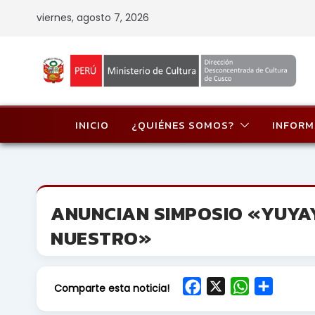
Skip
viernes, agosto 7, 2026
to
content
INICIO
¿QUIÉNES SOMOS?
INFORM
ANUNCIAN SIMPOSIO «YUYAY 
NUESTRO»
F
X
W
S
Comparte esta noticia!
a
h
h