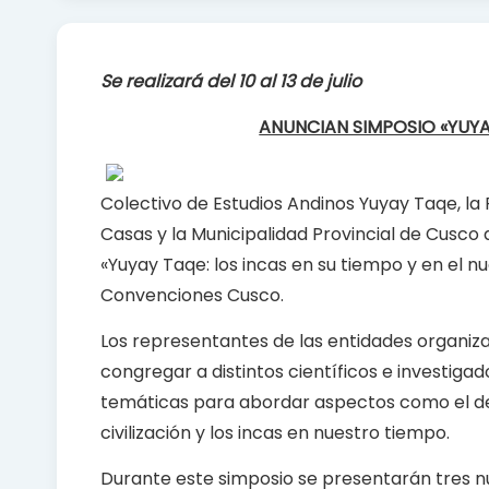
c
a
a
e
t
r
b
s
e
Se realizará del 10 al 13 de julio
o
A
o
p
ANUNCIAN SIMPOSIO «YUYAY
k
p
Colectivo de Estudios Andinos Yuyay Taqe, la 
Casas y la Municipalidad Provincial de Cusco 
«Yuyay Taqe: los incas en su tiempo y en el nue
Convenciones Cusco.
Los representantes de las entidades organiz
congregar a distintos científicos e investigad
temáticas para abordar aspectos como el desar
civilización y los incas en nuestro tiempo.
Durante este simposio se presentarán tres nu