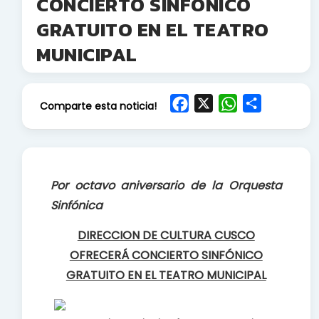
CONCIERTO SINFÓNICO
GRATUITO EN EL TEATRO
MUNICIPAL
F
X
W
S
Comparte esta noticia!
a
h
h
c
a
a
e
t
r
b
s
e
Por octavo aniversario de la Orquesta
o
A
Sinfónica
o
p
k
p
DIRECCION DE CULTURA CUSCO
OFRECERÁ CONCIERTO SINFÓNICO
GRATUITO EN EL TEATRO MUNICIPAL