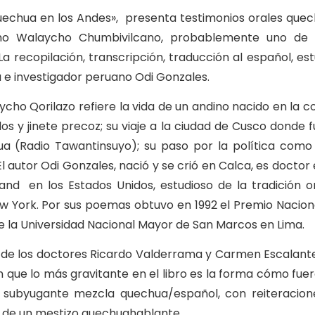
Quechua en los Andes», presenta testimonios orales que
mo Walaycho Chumbivilcano, probablemente uno de 
 recopilación, transcripción, traducción al español, est
 e investigador peruano Odi Gonzales.
cho Qorilazo refiere la vida de un andino nacido en la 
os y jinete precoz; su viaje a la ciudad de Cusco donde 
a (Radio Tawantinsuyo); su paso por la política como
El autor Odi Gonzales, nació y se crió en Calca, es doctor 
and en los Estados Unidos, estudioso de la tradición o
ew York. Por sus poemas obtuvo en 1992 el Premio Nacion
de la Universidad Nacional Mayor de San Marcos en Lima.
o de los doctores Ricardo Valderrama y Carmen Escalante
on que lo más gravitante en el libro es la forma cómo fu
subyugante mezcla quechua/español, con reiteraciones
s de un mestizo quechuahablante.