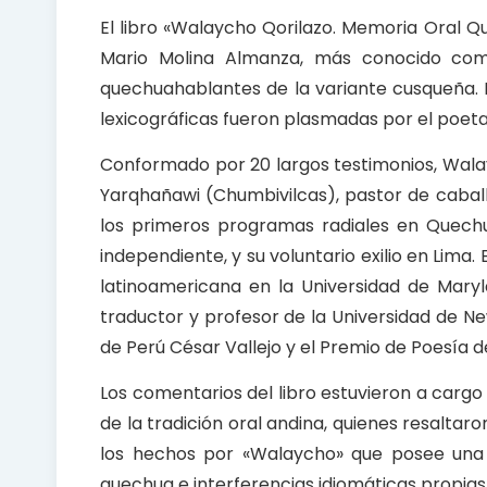
El libro «Walaycho Qorilazo. Memoria Oral 
Mario Molina Almanza, más conocido co
quechuahablantes de la variante cusqueña. La
lexicográficas fueron plasmadas por el poeta
Conformado por 20 largos testimonios, Walay
Yarqhañawi (Chumbivilcas), pastor de caball
los primeros programas radiales en Quechu
independiente, y su voluntario exilio en Lima.
latinoamericana en la Universidad de Maryl
traductor y profesor de la Universidad de N
de Perú César Vallejo y el Premio de Poesía 
Los comentarios del libro estuvieron a carg
de la tradición oral andina, quienes resaltar
los hechos por «Walaycho» que posee una 
quechua e interferencias idiomáticas propia