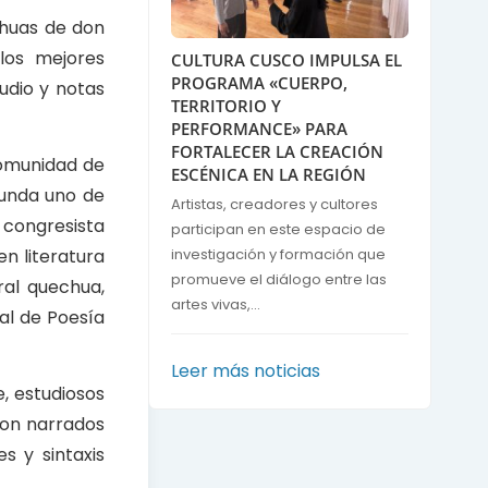
chuas de don
los mejores
CULTURA CUSCO IMPULSA EL
PROGRAMA «CUERPO,
udio y notas
TERRITORIO Y
PERFORMANCE» PARA
FORTALECER LA CREACIÓN
comunidad de
ESCÉNICA EN LA REGIÓN
funda uno de
Artistas, creadores y cultores
 congresista
participan en este espacio de
en literatura
investigación y formación que
promueve el diálogo entre las
ral quechua,
artes vivas,...
al de Poesía
Leer más noticias
, estudiosos
eron narrados
 y sintaxis