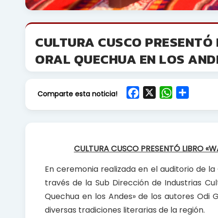
CULTURA CUSCO PRESENTÓ 
ORAL QUECHUA EN LOS AND
F
X
W
S
Comparte esta noticia!
a
h
h
c
a
a
e
t
r
b
s
e
CULTURA CUSCO PRESENTÓ LIBRO «W
o
A
o
p
En ceremonia realizada en el auditorio de l
k
p
través de la Sub Dirección de Industrias Cu
Quechua en los Andes» de los autores Odi Go
diversas tradiciones literarias de la región.