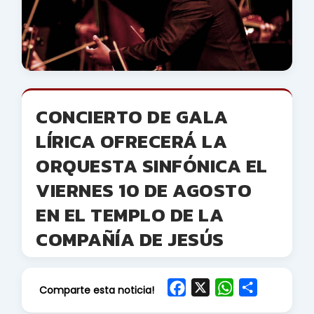
CONCIERTO DE GALA
LÍRICA OFRECERÁ LA
ORQUESTA SINFÓNICA EL
VIERNES 10 DE AGOSTO
EN EL TEMPLO DE LA
COMPAÑÍA DE JESÚS
F
X
W
S
Comparte esta noticia!
a
h
h