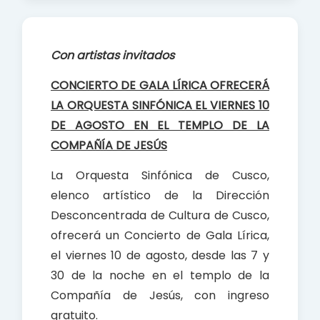
c
a
a
e
t
r
b
s
e
Con artistas invitados
o
A
o
p
CONCIERTO DE GALA LÍRICA OFRECERÁ
k
p
LA ORQUESTA SINFÓNICA EL VIERNES 10
DE AGOSTO EN EL TEMPLO DE LA
COMPAÑÍA DE JESÚS
La Orquesta Sinfónica de Cusco,
elenco artístico de la Dirección
Desconcentrada de Cultura de Cusco,
ofrecerá un Concierto de Gala Lírica,
el viernes 10 de agosto, desde las 7 y
30 de la noche en el templo de la
Compañía de Jesús, con ingreso
gratuito.