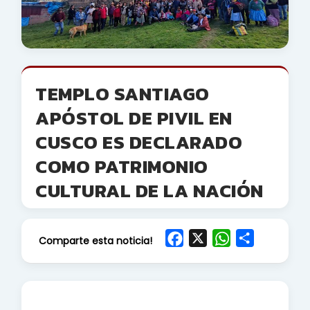
TEMPLO SANTIAGO
APÓSTOL DE PIVIL EN
CUSCO ES DECLARADO
COMO PATRIMONIO
CULTURAL DE LA NACIÓN
F
X
W
S
Comparte esta noticia!
a
h
h
c
a
a
e
t
r
b
s
e