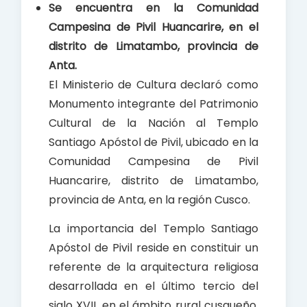
Se encuentra en la Comunidad
o
A
Campesina de Pivil Huancarire, en el
o
p
distrito de Limatambo, provincia de
k
p
Anta.
El Ministerio de Cultura declaró como
Monumento integrante del Patrimonio
Cultural de la Nación al Templo
Santiago Apóstol de Pivil, ubicado en la
Comunidad Campesina de Pivil
Huancarire, distrito de Limatambo,
provincia de Anta, en la región Cusco.
La importancia del Templo Santiago
Apóstol de Pivil reside en constituir un
referente de la arquitectura religiosa
desarrollada en el último tercio del
siglo XVII, en el ámbito rural cusqueño,