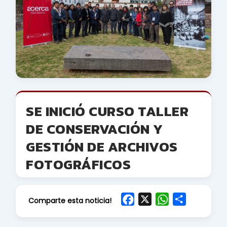
SE INICIÓ CURSO TALLER
DE CONSERVACIÓN Y
GESTIÓN DE ARCHIVOS
FOTOGRÁFICOS
F
X
W
S
Comparte esta noticia!
a
h
h
c
a
a