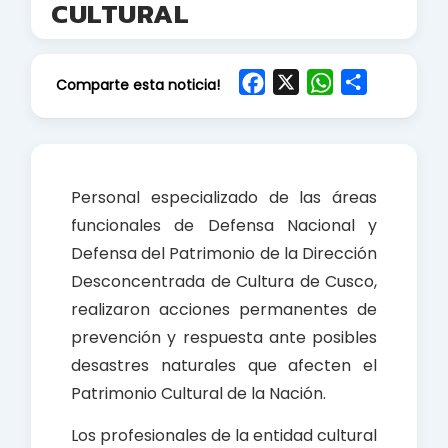
CULTURAL
F
X
W
S
Comparte esta noticia!
a
h
h
c
a
a
e
t
r
b
s
e
Personal especializado de las áreas
o
A
funcionales de Defensa Nacional y
o
p
Defensa del Patrimonio de la Dirección
k
p
Desconcentrada de Cultura de Cusco,
realizaron acciones permanentes de
prevención y respuesta ante posibles
desastres naturales que afecten el
Patrimonio Cultural de la Nación.
Los profesionales de la entidad cultural