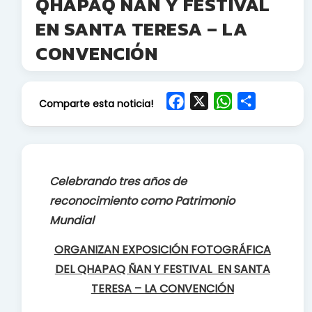
QHAPAQ ÑAN Y FESTIVAL
EN SANTA TERESA – LA
CONVENCIÓN
F
X
W
S
Comparte esta noticia!
a
h
h
c
a
a
e
t
r
b
s
e
Celebrando tres años de
o
A
reconocimiento como Patrimonio
o
p
Mundial
k
p
ORGANIZAN EXPOSICIÓN FOTOGRÁFICA
DEL QHAPAQ ÑAN Y FESTIVAL EN SANTA
TERESA – LA CONVENCIÓN