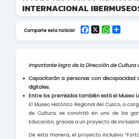
INTERNACIONAL IBERMUSEO
F
X
W
S
Comparte esta noticia!
a
h
h
c
a
a
e
t
r
b
s
e
Importante logro de la Dirección de Cultura
o
A
o
p
Capacitarán a personas con discapacidad d
k
p
digitales.
Entre los premiados también está el Museo L
El Museo Histórico Regional del Cusco, a car
de Cultura, se convirtió en uno de los g
Educación, gracias a un proyecto de inclusión 
De esta manera, el proyecto inclusivo “Fort