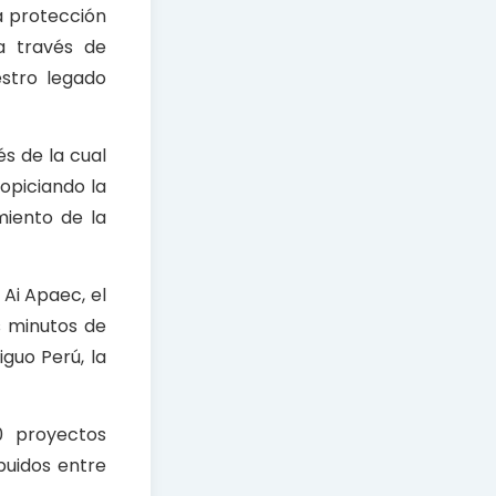
la protección
a través de
estro legado
s de la cual
opiciando la
miento de la
 Ai Apaec, el
s minutos de
iguo Perú, la
0 proyectos
buidos entre