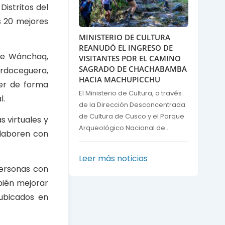
istritos del
s 20 mejores
MINISTERIO DE CULTURA
REANUDÓ EL INGRESO DE
 de Wánchaq,
VISITANTES POR EL CAMINO
SAGRADO DE CHACHABAMBA
rdoceguera,
HACIA MACHUPICCHU
cer de forma
El Ministerio de Cultura, a través
l.
de la Dirección Desconcentrada
de Cultura de Cusco y el Parque
 virtuales y
Arqueológico Nacional de...
elaboren con
Leer más noticias
personas con
mbién mejorar
ubicados en