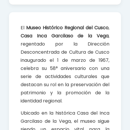
a
h
h
c
a
a
e
t
r
b
s
e
El
Museo Histórico Regional del Cusco
,
o
A
Casa Inca Garcilaso de la Vega
,
o
p
regentado por la Dirección
k
p
Desconcentrada de Cultura de Cusco
inaugurado el 1 de marzo de 1967,
celebra su 58° aniversario con una
serie de actividades culturales que
destacan su rol en la preservación del
patrimonio y la promoción de la
identidad regional.
Ubicado en la histórica Casa del Inca
Garcilaso de la Vega, el museo sigue
siendo un espacio vital para la