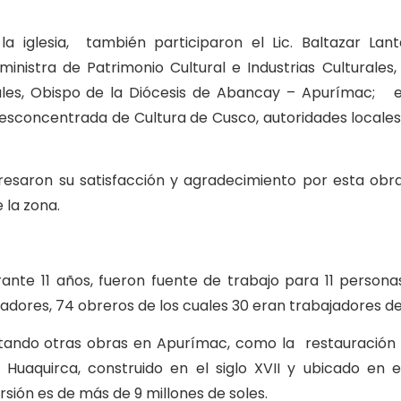
la iglesia, también participaron el Lic. Baltazar Lan
nistra de Patrimonio Cultural e Industrias Culturales,
es, Obispo de la Diócesis de Abancay – Apurímac; el
Desconcentrada de Cultura de Cusco, autoridades locales 
esaron su satisfacción y agradecimiento por esta obra
 la zona.
rante 11 años, fueron fuente de trabajo para 11 persona
uradores, 74 obreros de los cuales 30 eran trabajadores de
cutando otras obras en Apurímac, como la restauración
Huaquirca, construido en el siglo XVII y ubicado en el
sión es de más de 9 millones de soles.