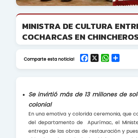
MINISTRA DE CULTURA ENT
COCHARCAS EN CHINCHEROS
F
X
W
S
Comparte esta noticia!
a
h
h
c
a
a
e
t
r
b
s
e
Se invirtió más de 13 millones de so
o
A
colonial
o
p
En una emotiva y colorida ceremonia, que co
k
p
del departamento de Apurímac, el Ministeri
entrega de las obras de restauración y pues