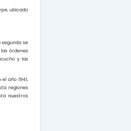
ype, ubicado
la segunda se
r las órdenes
acucho y las
el año 1941,
sta regiones
sta nuestros