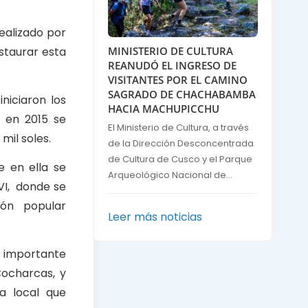
realizado por
staurar esta
MINISTERIO DE CULTURA
REANUDÓ EL INGRESO DE
VISITANTES POR EL CAMINO
SAGRADO DE CHACHABAMBA
niciaron los
HACIA MACHUPICCHU
y en 2015 se
El Ministerio de Cultura, a través
mil soles.
de la Dirección Desconcentrada
de Cultura de Cusco y el Parque
e en ella se
Arqueológico Nacional de...
XVI, donde se
ción popular
Leer más noticias
a importante
Cocharcas, y
a local que