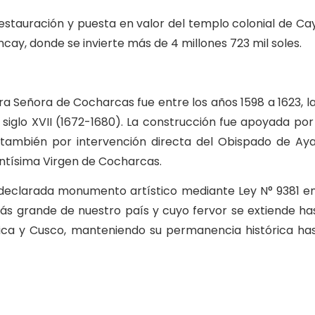
estauración y puesta en valor del templo colonial de Ca
cay, donde se invierte más de 4 millones 723 mil soles.
estra Señora de Cocharcas fue entre los años 1598 a 1623, 
l siglo XVII (1672-1680). La construcción fue apoyada po
mo también por intervención directa del Obispado de Ay
antísima Virgen de Cocharcas.
declarada monumento artístico mediante Ley N° 9381 en 
más grande de nuestro país y cuyo fervor se extiende ha
lica y Cusco, manteniendo su permanencia histórica ha