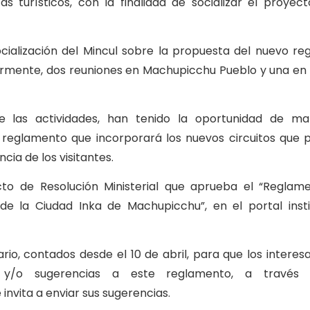
s turísticos, con la finalidad de socializar el proyec
socialización del Mincul sobre la propuesta del nuevo r
iormente, dos reuniones en Machupicchu Pueblo y una en 
te las actividades, han tenido la oportunidad de man
reglamento que incorporará los nuevos circuitos que p
cia de los visitantes.
ecto de Resolución Ministerial que aprueba el “Regla
de la Ciudad Inka de Machupicchu”, en el portal insti
ario, contados desde el 10 de abril, para que los intere
es y/o sugerencias a este reglamento, a través 
vita a enviar sus sugerencias.