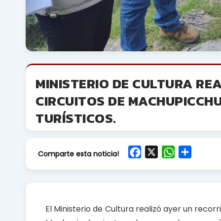
MINISTERIO DE CULTURA RE
CIRCUITOS DE MACHUPICCHU
TURÍSTICOS.
F
X
W
S
Comparte esta noticia!
a
h
h
c
a
a
e
t
r
b
s
e
El Ministerio de Cultura realizó ayer un recor
o
A