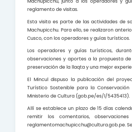
Machupicchu, junto a los operadores y guía
o
p
reglamento de visitas.
k
p
Esta visita es parte de las actividades de 
Machupicchu. Para ello, se realizaron anter
Cusco, con los operadores y guías turísticos.
Los operadores y guías turísticos, duran
observaciones y aportes a la propuesta de 
preservación de la llaqta y una mejor experien
El Mincul dispuso la publicación del proy
Turístico Sostenible para la Conservación 
Ministerio de Cultura (gob.pe/es/l/5435413).
Allí se establece un plazo de 15 días calend
remitir los comentarios, observacion
reglamentomachupicchu@cultura.gob.pe. Se in