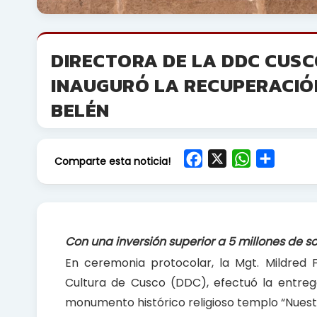
DIRECTORA DE LA DDC CUSC
INAUGURÓ LA RECUPERACIÓN
BELÉN
F
X
W
S
Comparte esta noticia!
a
h
h
c
a
a
e
t
r
b
s
e
Con una inversión superior a 5 millones de so
o
A
En ceremonia protocolar, la Mgt. Mildred
o
p
Cultura de Cusco (DDC), efectuó la entrega
k
p
monumento histórico religioso templo “Nuest