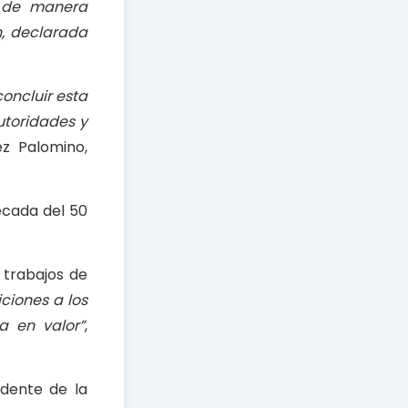
 de manera
n
,
declarada
concluir esta
utoridades y
z Palomino,
década del 50
 trabajos de
ciones a los
a en valor”
,
idente de la