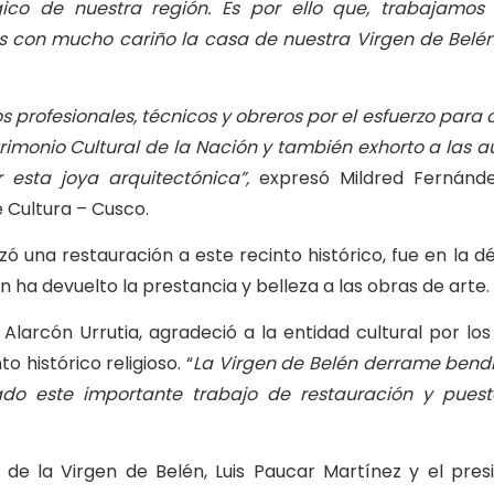
gico de nuestra región
. E
s por ello que
,
trabajamos
 con mucho cariño la casa de nuestra Virgen de Belé
 profesionales, técnicos y obreros por el esfuerzo para 
rimonio Cultural de la Nación y también exhort
o
a las a
 esta joya arquitectónica
”,
expresó Mildred Fernánde
 Cultura – Cusco.
zó una restauración a este recinto histórico, fue en la 
n ha devuelto la prestancia y belleza a las obras de arte.
Alarcón Urrutia, agradeció a la entidad cultural por los
 histórico religioso. “
La Virgen de Belén derrame bendi
ado este importante trabajo de restauración y puest
de la Virgen de Belén, Luis Paucar Martínez y el pres