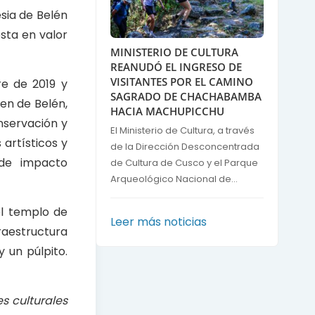
esia de Belén
esta en valor
MINISTERIO DE CULTURA
REANUDÓ EL INGRESO DE
VISITANTES POR EL CAMINO
re de 2019 y
SAGRADO DE CHACHABAMBA
gen de Belén,
HACIA MACHUPICCHU
nservación y
El Ministerio de Cultura, a través
artísticos y
de la Dirección Desconcentrada
 de impacto
de Cultura de Cusco y el Parque
Arqueológico Nacional de...
el templo de
Leer más noticias
raestructura
y un púlpito.
s culturales