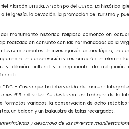
iel Alarcón Urrutia, Arzobispo del Cusco. La histórica igl
a feligresía, la devoción, la promoción del turismo y pu
 del monumento histórico religioso comenzó en octub
bajo realizado en conjunto con las hermandades de la Vir
 en los componentes de investigación arqueológica, de co
omponente de conservación y restauración de elementos 
ción y difusión cultural y componente de mitigación
 Templo.
la DDC – Cusco que ha intervenido de manera integral 
ones 619 mil soles. Se destacan los trabajos de la inf
 de formatos variados, la conservación de ocho retablos 
rtas, un balcón y un balaustre de talas recargadas.
enimiento y desarrollo de las diversas manifestacione