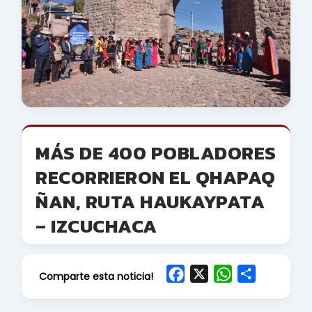
MÁS DE 400 POBLADORES
RECORRIERON EL QHAPAQ
ÑAN, RUTA HAUKAYPATA
– IZCUCHACA
F
X
W
S
Comparte esta noticia!
a
h
h
c
a
a