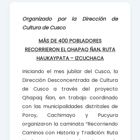
e
t
r
b
s
e
Organizado por la Dirección de
o
A
Cultura de Cusco
o
p
k
p
MÁS DE 400 POBLADORES
RECORRIERON EL QHAPAQ ÑAN, RUTA
HAUKAYPATA – IZCUCHACA
Iniciando el mes jubilar del Cusco, la
Dirección Desconcentrada de Cultura
de Cusco a través del proyecto
Qhapaq Ñan, en trabajo coordinado
con las municipalidades distritales de
Poroy, Cachimayo y Pucyura
organizaron la caminata “Recorriendo
Caminos con Historia y Tradición: Ruta