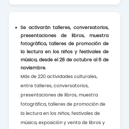
a
h
h
c
a
a
e
t
r
b
s
e
Se activarán talleres, conversatorios,
o
A
presentaciones de libros, muestra
o
p
fotográfica, talleres de promoción de
k
p
la lectura en los niños y festivales de
música, desde el 28 de octubre al 6 de
noviembre.
Más de 220 actividades culturales,
entre talleres, conversatorios,
presentaciones de libros, muestra
fotográfica, talleres de promoción de
la lectura en los niños, festivales de
música, exposición y venta de libros y