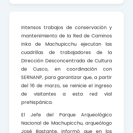
a
h
h
c
a
a
e
t
r
b
s
e
Intensos trabajos de conservación y
o
A
mantenimiento de la Red de Caminos
o
p
Inka de Machupicchu ejecutan las
k
p
cuadrillas de trabajadores de la
Dirección Desconcentrada de Cultura
de Cusco, en coordinación con
SERNANP, para garantizar que, a partir
del 16 de marzo, se reinicie el ingreso
de visitantes a esta red vial
prehispánica.
El Jefe del Parque Arqueológico
Nacional de Machupicchu, arqueólogo
José Bastante, informó que en los