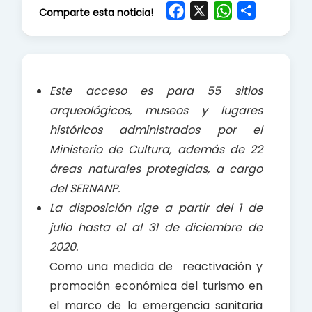
F
X
W
S
Comparte esta noticia!
a
h
h
c
a
a
e
t
r
b
s
e
Este acceso es para 55 sitios
o
A
arqueológicos, museos y lugares
o
p
históricos administrados por el
k
p
Ministerio de Cultura, además de 22
áreas naturales protegidas, a cargo
del SERNANP.
La disposición rige a partir del 1 de
julio hasta el al 31 de diciembre de
2020.
Como una medida de reactivación y
promoción económica del turismo en
el marco de la emergencia sanitaria