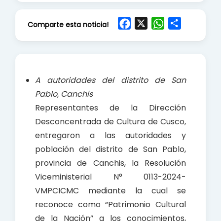
F
X
W
S
Comparte esta noticia!
a
h
h
c
a
a
e
t
r
b
s
e
A autoridades del distrito de San
o
A
Pablo, Canchis
o
p
Representantes de la Dirección
k
p
Desconcentrada de Cultura de Cusco,
entregaron a las autoridades y
población del distrito de San Pablo,
provincia de Canchis, la Resolución
Viceministerial N° 0113-2024-
VMPCICMC mediante la cual se
reconoce como “Patrimonio Cultural
de la Nación” a los conocimientos,