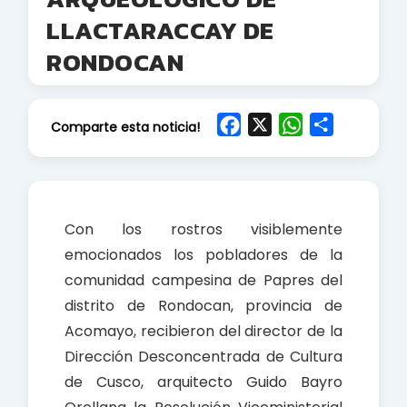
LLACTARACCAY DE
RONDOCAN
F
X
W
S
Comparte esta noticia!
a
h
h
c
a
a
e
t
r
b
s
e
Con los rostros visiblemente
o
A
emocionados los pobladores de la
o
p
comunidad campesina de Papres del
k
p
distrito de Rondocan, provincia de
Acomayo, recibieron del director de la
Dirección Desconcentrada de Cultura
de Cusco, arquitecto Guido Bayro