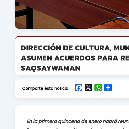
DIRECCIÓN DE CULTURA, MU
ASUMEN ACUERDOS PARA RE
SAQSAYWAMAN
F
X
W
S
Comparte esta noticia!
a
h
h
c
a
a
e
t
r
b
s
e
En la primera quincena de enero habrá reun
o
A