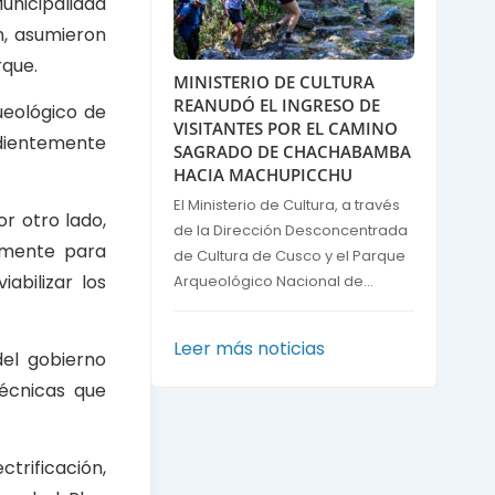
nicipalidad
n, asumieron
rque.
MINISTERIO DE CULTURA
REANUDÓ EL INGRESO DE
ueológico de
VISITANTES POR EL CAMINO
ndientemente
SAGRADO DE CHACHABAMBA
HACIA MACHUPICCHU
El Ministerio de Cultura, a través
r otro lado,
de la Dirección Desconcentrada
samente para
de Cultura de Cusco y el Parque
iabilizar los
Arqueológico Nacional de...
Leer más noticias
del gobierno
técnicas que
ctrificación,