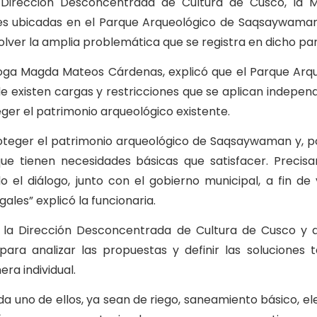
 Dirección Desconcentrada de Cultura de Cusco, la Mu
ades ubicadas en el Parque Arqueológico de Saqsaywama
olver la amplia problemática que se registra en dicho pa
óloga Magda Mateos Cárdenas, explicó que el Parque Arq
 existen cargas y restricciones que se aplican indepe
eger el patrimonio arqueológico existente.
oteger el patrimonio arqueológico de Saqsaywaman y, po
ue tienen necesidades básicas que satisfacer. Preci
 el diálogo, junto con el gobierno municipal, a fin de v
ales” explicó la funcionaria.
de la Dirección Desconcentrada de Cultura de Cusco y 
para analizar las propuestas y definir las soluciones 
ra individual.
a uno de ellos, ya sean de riego, saneamiento básico, ele