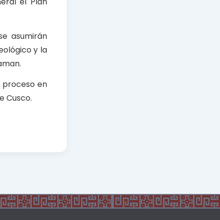
eral el Plan
 se asumirán
ológico y la
waman.
e proceso en
de Cusco.