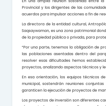
En una amplia reunión sostenida entre la
o
p
Provincial y los dirigentes de las comunid
k
p
acuerdos para impulsar acciones a fin de res
La directora de la entidad cultural, Antrop
Saqsaywaman, es una zona patrimonial donde
de la propiedad pública o privada, para prot
“Por una parte, tenemos la obligación de pr
las poblaciones asentadas dentro del parq
resolver esas dificultades hemos establecido
proyectos, analizando aspectos técnicos y leg
En esa orientación, los equipos técnicos 
municipal, sostendrán reuniones conjuntas 
garanticen la ejecución de proyectos de mane
Los proyectos de inversión son diferentes cad