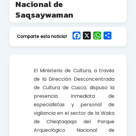
Nacional de
Saqsaywaman
F
X
W
S
Comparte esta noticia!
a
h
h
c
a
a
e
t
r
b
s
e
El Ministerio de Cultura, a través
o
A
de la Dirección Desconcentrada
o
p
de Cultura de Cusco, dispuso la
k
p
presencia inmediata de
especialistas y personal de
vigilancia en el sector de la Waka
de Cheqtaqaqa del Parque
Arqueológico Nacional de