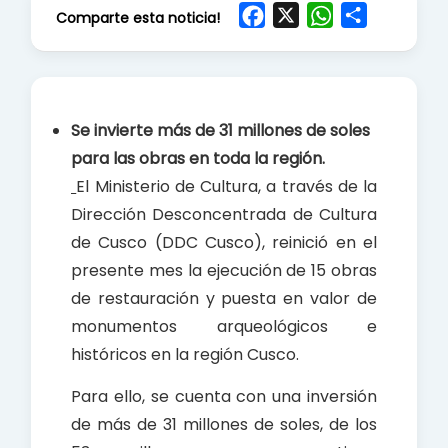
F
X
W
S
Comparte esta noticia!
a
h
h
c
a
a
e
t
r
b
s
e
Se invierte más de 31 millones de soles
o
A
para las obras en toda la región.
o
p
El Ministerio de Cultura, a través de la
k
p
Dirección Desconcentrada de Cultura
de Cusco (DDC Cusco), reinició en el
presente mes la ejecución de 15 obras
de restauración y puesta en valor de
monumentos arqueológicos e
históricos en la región Cusco.
Para ello, se cuenta con una inversión
de más de 31 millones de soles, de los