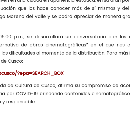
viven en una ciudad en apariencia estática, en su afán po
ituación que los hace conocer más de sí mismos y de
rigo Moreno del Valle y se podrá apreciar de manera grat
6:00 p.m., se desarrollará un conversatorio con los r
ternativa de obras cinematográficas” en el que nos 
las dificultades al momento de la distribución. Para más
a de Cusco:
uracusco/?epa=SEARCH_BOX
ada de Cultura de Cusco, afirma su compromiso de aco
ria por COVID-19 brindando contenidos cinematográfico
a y responsable.