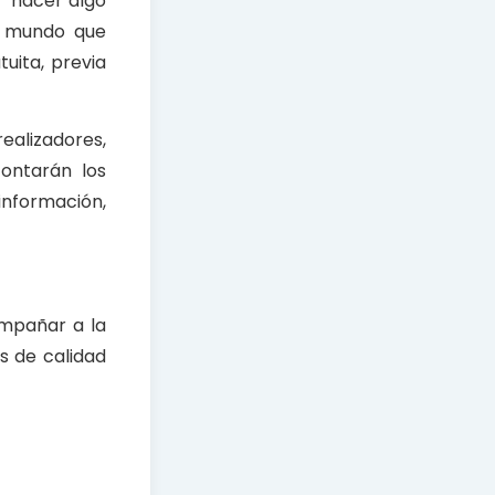
r “hacer algo
l mundo que
uita, previa
ealizadores,
contarán los
 información,
mpañar a la
s de calidad