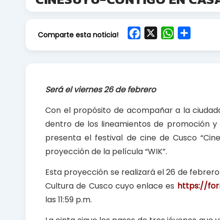
F
X
W
S
Comparte esta noticia!
a
h
h
c
a
a
e
t
r
b
s
e
Será el viernes 26 de febrero
o
A
o
p
Con el propósito de acompañar a la ciudadaní
k
p
dentro de los lineamientos de promoción y d
presenta el festival de cine de Cusco “Cine
proyección de la película “WIK”.
Esta proyección se realizará el 26 de febrer
Cultura de Cusco cuyo enlace es
https://f
las 11:59 p.m.