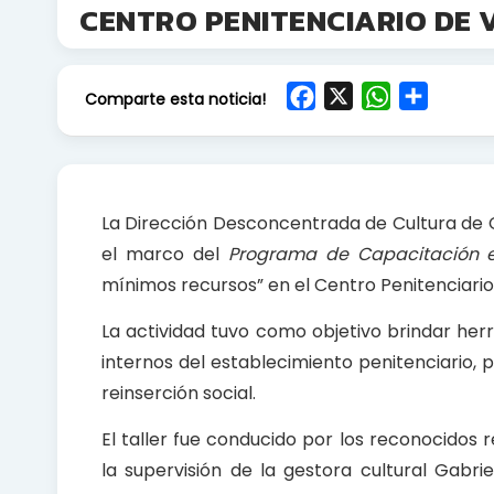
CENTRO PENITENCIARIO DE
F
X
W
S
Comparte esta noticia!
a
h
h
c
a
a
e
t
r
b
s
e
La Dirección Desconcentrada de Cultura de Cu
o
A
el marco del
Programa de Capacitación e
o
p
mínimos recursos” en el Centro Penitenciari
k
p
La actividad tuvo como objetivo brindar her
internos del establecimiento penitenciario,
reinserción social.
El taller fue conducido por los reconocidos
la supervisión de la gestora cultural Gabri