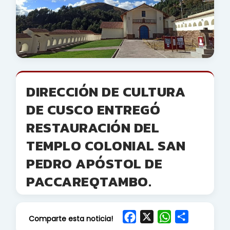
DIRECCIÓN DE CULTURA
DE CUSCO ENTREGÓ
RESTAURACIÓN DEL
TEMPLO COLONIAL SAN
PEDRO APÓSTOL DE
PACCAREQTAMBO.
F
X
W
S
Comparte esta noticia!
a
h
h