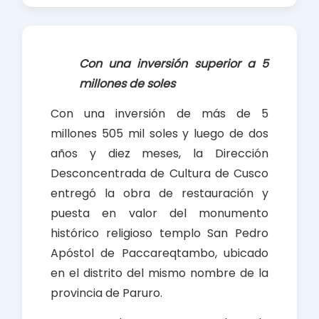
c
a
a
e
t
r
b
s
e
Con una inversión superior a 5
o
A
millones de soles
o
p
k
p
Con una inversión de más de 5
millones 505 mil soles y luego de dos
años y diez meses, la Dirección
Desconcentrada de Cultura de Cusco
entregó la obra de restauración y
puesta en valor del monumento
histórico religioso templo San Pedro
Apóstol de Paccareqtambo, ubicado
en el distrito del mismo nombre de la
provincia de Paruro.