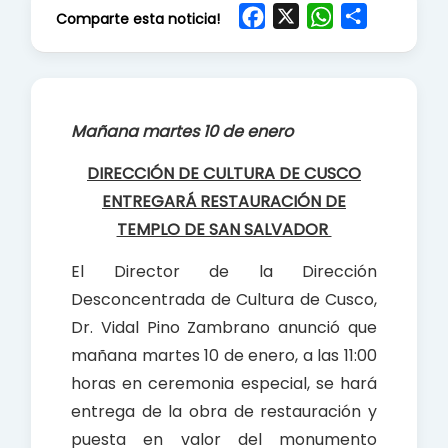
F
X
W
S
Comparte esta noticia!
a
h
h
c
a
a
e
t
r
b
s
e
Mañana martes 10 de enero
o
A
o
p
DIRECCIÓN DE CULTURA DE CUSCO
k
p
ENTREGARÁ RESTAURACIÓN DE
TEMPLO DE SAN SALVADOR
El Director de la Dirección
Desconcentrada de Cultura de Cusco,
Dr. Vidal Pino Zambrano anunció que
mañana martes 10 de enero, a las 11:00
horas en ceremonia especial, se hará
entrega de la obra de restauración y
puesta en valor del monumento