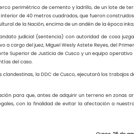
cerco perimétrico de cemento y ladrillo, de un lote de t
interior de 40 metros cuadrados, que fueron construidos 
ultural de la Nación, encima de un andén de la época inka
ndato judicial (sentencia) con autoridad de cosa juzg
stuvo a cargo del juez, Miguel Wesly Astete Reyes, del Prim
rte Superior de Justicia de Cusco y un equipo operativo 
ntías del caso.
 clandestinas, la DDC de Cusco, ejecutará los trabajos d
ión para que, antes de adquirir un terreno en zonas ar
gales, con la finalidad de evitar la afectación a nuestr