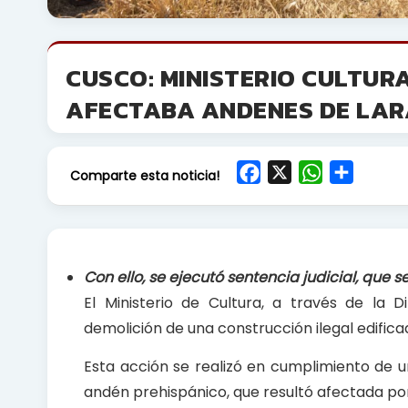
CUSCO: MINISTERIO CULTUR
AFECTABA ANDENES DE LAR
F
X
W
S
Comparte esta noticia!
a
h
h
c
a
a
e
t
r
b
s
e
Con ello, se ejecutó sentencia judicial, que se
o
A
El Ministerio de Cultura, a través de la
o
p
demolición de una construcción ilegal edifica
k
p
Esta acción se realizó en cumplimiento de un
andén prehispánico, que resultó afectada po