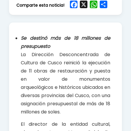
F
X
W
S
Comparte esta noticia!
a
h
h
c
a
a
e
t
r
b
s
e
Se destinó más de 18 millones de
o
A
presupuesto
o
p
La Dirección Desconcentrada de
k
p
Cultura de Cusco reinició la ejecución
de 11 obras de restauración y puesta
en valor de monumentos
arqueológicos e históricos ubicados en
diversas provincias del Cusco, con una
asignación presupuestal de más de 18
millones de soles.
El director de la entidad cultural,