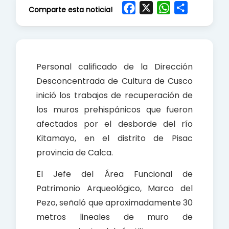
F
X
W
S
Comparte esta noticia!
a
h
h
c
a
a
e
t
r
b
s
e
Personal calificado de la Dirección
o
A
Desconcentrada de Cultura de Cusco
o
p
inició los trabajos de recuperación de
k
p
los muros prehispánicos que fueron
afectados por el desborde del río
Kitamayo, en el distrito de Pisac
provincia de Calca.
El Jefe del Área Funcional de
Patrimonio Arqueológico, Marco del
Pezo, señaló que aproximadamente 30
metros lineales de muro de