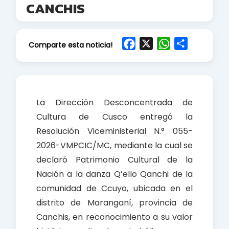
CANCHIS
F
X
W
S
Comparte esta noticia!
a
h
h
c
a
a
e
t
r
b
s
e
La Dirección Desconcentrada de
o
A
Cultura de Cusco entregó la
o
p
Resolución Viceministerial N.° 055-
k
p
2026-VMPCIC/MC, mediante la cual se
declaró Patrimonio Cultural de la
Nación a la danza Q’ello Qanchi de la
comunidad de Ccuyo, ubicada en el
distrito de Maranganí, provincia de
Canchis, en reconocimiento a su valor