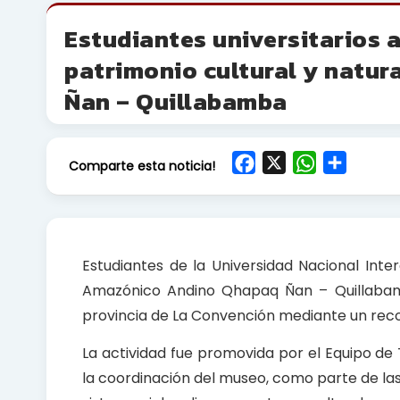
Estudiantes universitarios 
patrimonio cultural y natu
Ñan – Quillabamba
F
X
W
S
Comparte esta noticia!
a
h
h
c
a
a
e
t
r
b
s
e
Estudiantes de la Universidad Nacional Inte
o
A
Amazónico Andino Qhapaq Ñan – Quillabamba
o
p
provincia de La Convención mediante un recor
k
p
La actividad fue promovida por el Equipo de
la coordinación del museo, como parte de las 