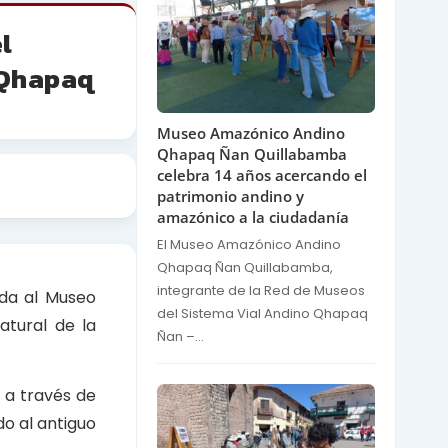
l
 Qhapaq
Museo Amazónico Andino
Qhapaq Ñan Quillabamba
celebra 14 años acercando el
patrimonio andino y
amazónico a la ciudadanía
El Museo Amazónico Andino
Qhapaq Ñan Quillabamba,
integrante de la Red de Museos
ada al Museo
del Sistema Vial Andino Qhapaq
atural de la
Ñan –...
 a través de
do al antiguo