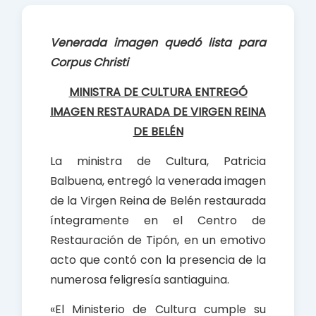
e
t
r
b
s
e
Venerada imagen quedó lista para
o
A
Corpus Christi
o
p
k
p
MINISTRA DE CULTURA ENTREGÓ
IMAGEN RESTAURADA DE VIRGEN REINA
DE BELÉN
La ministra de Cultura, Patricia
Balbuena, entregó la venerada imagen
de la Virgen Reina de Belén restaurada
íntegramente en el Centro de
Restauración de Tipón, en un emotivo
acto que contó con la presencia de la
numerosa feligresía santiaguina.
«El Ministerio de Cultura cumple su