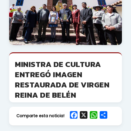
MINISTRA DE CULTURA
ENTREGÓ IMAGEN
RESTAURADA DE VIRGEN
REINA DE BELÉN
F
X
W
S
Comparte esta noticia!
a
h
h
c
a
a