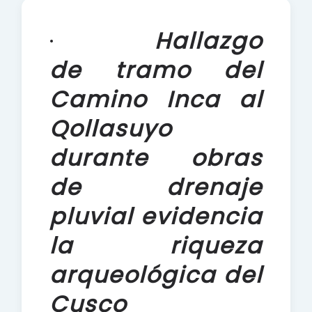
e
t
r
b
s
e
·
Hallazgo
o
A
de tramo del
o
p
k
p
Camino Inca al
Qollasuyo
durante obras
de drenaje
pluvial evidencia
la riqueza
arqueológica del
Cusco