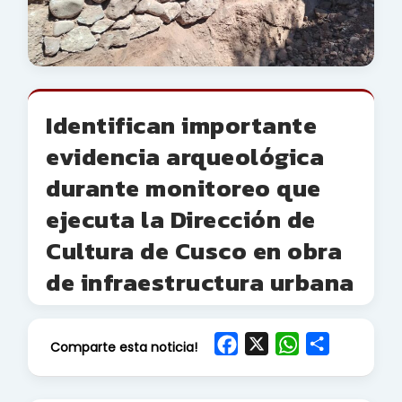
Identifican importante
evidencia arqueológica
durante monitoreo que
ejecuta la Dirección de
Cultura de Cusco en obra
de infraestructura urbana
F
X
W
S
Comparte esta noticia!
a
h
h
c
a
a