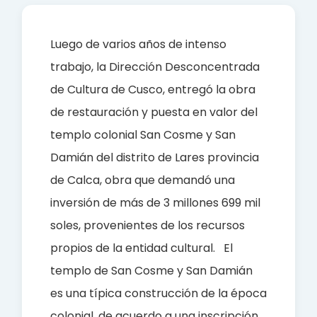
e
t
r
b
s
e
Luego de varios años de intenso
o
A
trabajo, la Dirección Desconcentrada
o
p
de Cultura de Cusco, entregó la obra
k
p
de restauración y puesta en valor del
templo colonial San Cosme y San
Damián del distrito de Lares provincia
de Calca, obra que demandó una
inversión de más de 3 millones 699 mil
soles, provenientes de los recursos
propios de la entidad cultural.
El
templo de San Cosme y San Damián
es una típica construcción de la época
colonial, de acuerdo a una inscripción