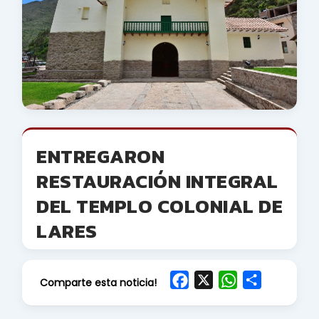
ENTREGARON
RESTAURACIÓN INTEGRAL
DEL TEMPLO COLONIAL DE
LARES
F
X
W
S
Comparte esta noticia!
a
h
h
c
a
a