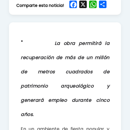
F
X
W
S
Comparte esta noticia!
a
h
h
c
a
a
e
t
r
b
s
e
·
o
A
La obra permitirá la
o
p
k
p
recuperación de más de un millón
de metros cuadrados de
patrimonio arqueológico y
generará empleo durante cinco
años.
En un ambiente de fiesta popular y