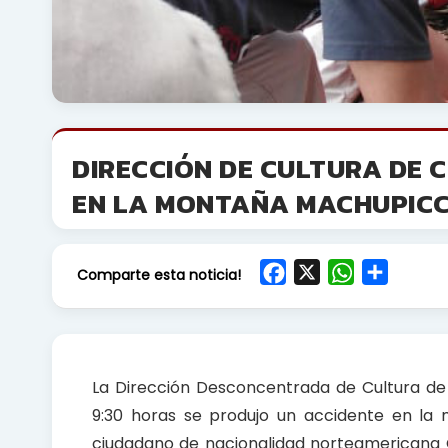
DIRECCIÓN DE CULTURA DE 
EN LA MONTAÑA MACHUPIC
F
X
W
S
Comparte esta noticia!
a
h
h
c
a
a
e
t
r
b
s
e
La Dirección Desconcentrada de Cultura de 
o
A
9:30 horas se produjo un accidente en la
o
p
ciudadano de nacionalidad norteamericana 