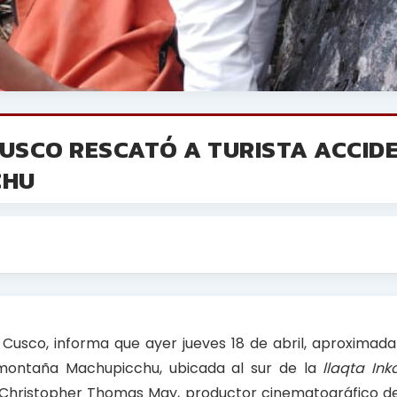
CUSCO RESCATÓ A TURISTA ACCI
CHU
Cusco, informa que ayer jueves 18 de abril, aproximad
 montaña Machupicchu, ubicada al sur de la
llaqta
Ink
Christopher Thomas May, productor cinematográfico d